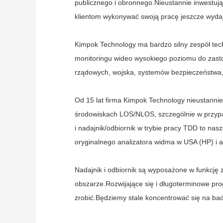
publicznego i obronnego.Nieustannie inwestują
klientom wykonywać swoją pracę jeszcze wydaj
Kimpok Technology ma bardzo silny zespół te
monitoringu wideo wysokiego poziomu do zasto
rządowych, wojska, systemów bezpieczeństwa, pó
Od 15 lat firma Kimpok Technology nieustannie
środowiskach LOS/NLOS, szczególnie w przypa
i nadajnik/odbiornik w trybie pracy TDD to na
oryginalnego analizatora widma w USA (HP) i 
Nadajnik i odbiornik są wyposażone w funkcję 
obszarze.Rozwijające się i długoterminowe pro
zrobić.Będziemy stale koncentrować się na bad