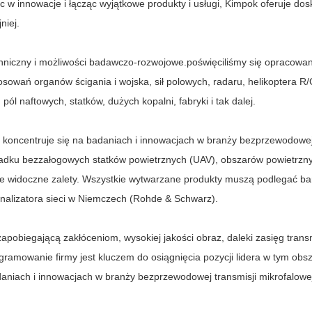
c w innowacje i łącząc wyjątkowe produkty i usługi, Kimpok oferuje do
niej.
chniczny i możliwości badawczo-rozwojowe.poświęciliśmy się opraco
sowań organów ścigania i wojska, sił polowych, radaru, helikoptera R
l naftowych, statków, dużych kopalni, fabryki i tak dalej.
 koncentruje się na badaniach i innowacjach w branży bezprzewodowej,
dku bezzałogowych statków powietrznych (UAV), obszarów powietrzny
sze widoczne zalety. Wszystkie wytwarzane produkty muszą podlegać ba
analizatora sieci w Niemczech (Rohde & Schwarz).
zapobiegającą zakłóceniom, wysokiej jakości obraz, daleki zasięg trans
gramowanie firmy jest kluczem do osiągnięcia pozycji lidera w tym ob
aniach i innowacjach w branży bezprzewodowej transmisji mikrofalowe