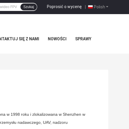
Poprosić o wycenę
|
Polish
Szukaj
TAKTUJ SIĘ Z NAMI
NOWOŚCI
SPRAWY
żona w 1998 roku i zlokalizowana w Shenzhen w
 przemysłu nadawczego, UAV, nadzoru