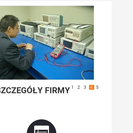
1
2
3
4
5
SZCZEGÓŁY FIRMY