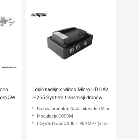
ideo
Lekki nadajnik wideo Micro HD UAV
zem 5W
H.265 System transmisji dronów
Nazwa produktu:Nadajnik wideo Micro UAV
Modulacja:COFDM
Częstotliwość:300 ~ 900 MHz (inna częstotliwość dostosowana)