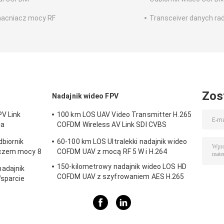
acniacz mocy RF
Transceiver danych ra
Zos
Nadajnik wideo FPV
PV Link
100 km LOS UAV Video Transmitter H.265
ja
COFDM Wireless AV Link SDI CVBS
wejście
biornik
60-100 km LOS Ultralekki nadajnik wideo
aczem mocy 8
COFDM UAV z mocą RF 5 W i H.264
150-kilometrowy nadajnik wideo LOS HD
adajnik
COFDM UAV z szyfrowaniem AES H.265
sparcie