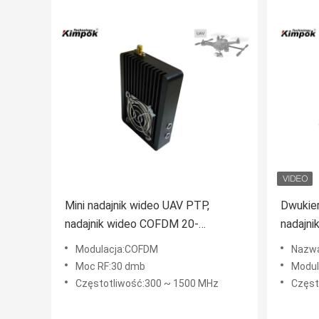
Mini nadajnik wideo UAV PTP,
Dwukie
nadajnik wideo COFDM 20-
nadajni
kilometrowy uplink w czasie
Robot
Modulacja:COFDM
Nazwa 
rzeczywistym Lekki
Moc RF:30 dmb
Modul
Częstotliwość:300 ~ 1500 MHz
Często