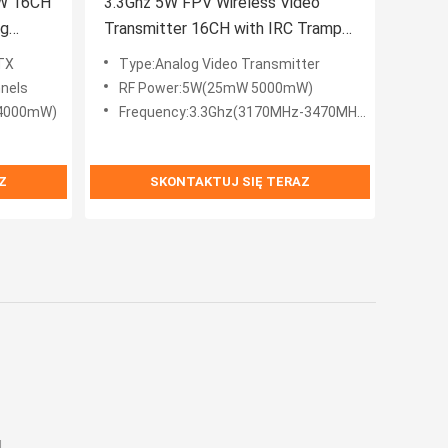
4W 16CH
3.3Ghz 5W FPV Wireless Video
ng
Transmitter 16CH with IRC Tramp
 IRC
3.3G VTX UAV Parts for Drone Long
TX
Type:Analog Video Transmitter
Range
nels
RF Power:5W(25mW 5000mW)
 4000mW)
Frequency:3.3Ghz(3170MHz-3470MHz)
Z
SKONTAKTUJ SIĘ TERAZ
M