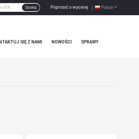
Poprosić o wycenę
|
Polish
Szukaj
TAKTUJ SIĘ Z NAMI
NOWOŚCI
SPRAWY