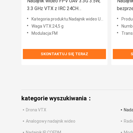
Nadajnik wideo FPV UAV 3.3G 3.5W,
Nadajni
3.3 GHz VTX z IRC 24CH
bezprz
25mW/2000mW/3500mW Moduł
do prze
Kategoria produktu:Nadajnik wideo UAV
Produc
VTX FPV
odległo
Waga VTX:24,5 g
Numbe
Modulacja:FM
Trans
SKONTAKTUJ SIĘ TERAZ
S
kategorie wyszukiwania：
Drona VTX
Nada
Analogowy nadajnik wideo
Radi
Nadajnik IP COFDM
Mod