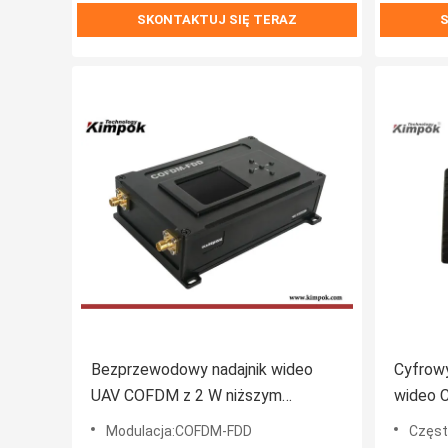
SKONTAKTUJ SIĘ TERAZ
S
Bezprzewodowy nadajnik wideo
Cyfrow
UAV COFDM z 2 W niższym
wideo 
opóźnieniem 50 km Odległość
Lekka 
Modulacja:COFDM-FDD
Częst
transmisji