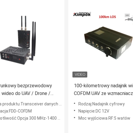
runkowy bezprzewodowy
100-kilometrowy nadajnik w
k wideo do UAV / Drone /
COFDM UAV ze wzmacniac
produktu:Transceiver danych wideo
Rodzaj:Nadajnik cyfrowy
acja:FDD-COFDM
Napięcie:DC 12V
tliwość:Opcja 300 MHz-1400 MHz
Moc wyjściowa RF:5 watów