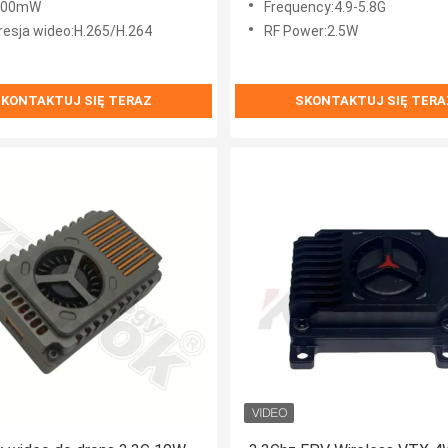
200mW
Frequency:4.9-5.8G
esja wideo:H.265/H.264
RF Power:2.5W
KONTAKTUJ SIĘ TERAZ
SKONTAKTUJ SIĘ TERA