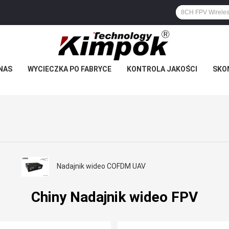
NAS
WYCIECZKA PO FABRYCE
KONTROLA JAKOŚCI
SKON
Nadajnik wideo COFDM UAV
Chiny Nadajnik wideo FPV