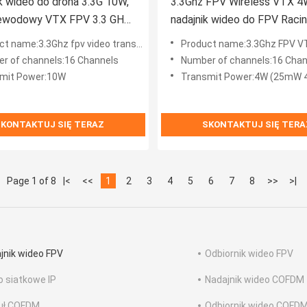
k wideo do drona 3.3G 10W,
3.3Ghz FPV Wireless VTX 
ewodowy VTX FPV 3.3 GHz
nadajnik wideo do FPV Raci
syłania wideo na duże
Drone Accessories Support
t name:3.3Ghz fpv video transmitter
Product name:3.3Ghz FPV V
ści
r of channels:16 Channels
Number of channels:16 Chan
mit Power:10W
Transmit Power:4W (25mW
KONTAKTUJ SIĘ TERAZ
SKONTAKTUJ SIĘ TERA
Page 1 of 8
|<
<<
1
2
3
4
5
6
7
8
>>
>|
jnik wideo FPV
Odbiornik wideo FPV
o siatkowe IP
Nadajnik wideo COFDM
uł COFDM
Odbiornik wideo COFD