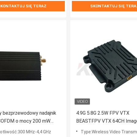
KONTAKTUJ SIĘ TERAZ
SKONTAKTUJ SIĘ TERA
y bezprzewodowy nadajnik
4.9G 5.8G 2.5W FPV VTX
COFDM o mocy 200 mW
BEASTFPV VTX 64CH Imag
waga 420 g
Transmission Drone Accesso
otliwość:300 MHz-4,4 GHz
Type:Wireless Video Transm