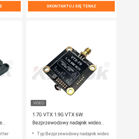
Z
SKONTAKTUJ SIĘ TERAZ
1.7G VTX 1.9G VTX 6W
e
Bezprzewodowy nadajnik wideo
ries
20km Długodystansowa transmisja
itter
Typ:Bezprzewodowy nadajnik wideo
obrazu