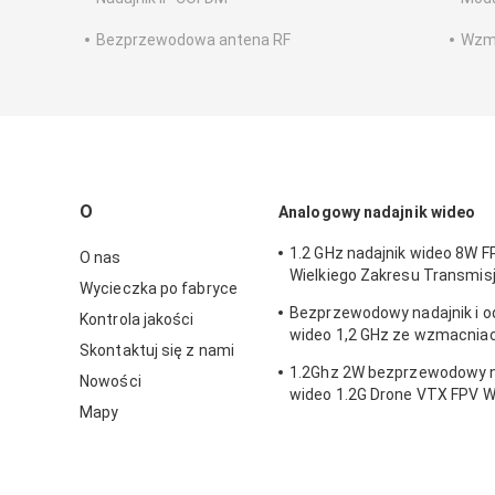
Bezprzewodowa antena RF
Wzm
O
Analogowy nadajnik wideo
1.2 GHz nadajnik wideo 8W F
O nas
Wielkiego Zakresu Transmis
Wycieczka po fabryce
bezprzewodowa
Bezprzewodowy nadajnik i od
Kontrola jakości
wideo 1,2 GHz ze wzmacni
Skontaktuj się z nami
W
1.2Ghz 2W bezprzewodowy n
Nowości
wideo 1.2G Drone VTX FPV W
Mapy
łącza wideo Protokół IRC