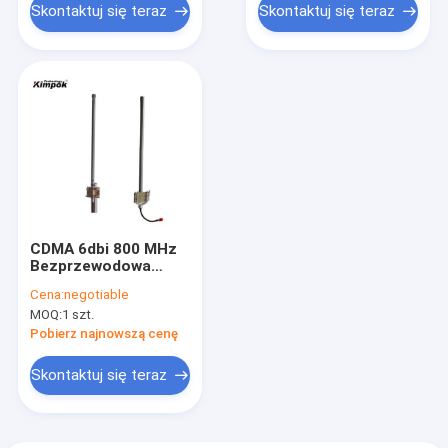
Skontaktuj się teraz
Skontaktuj się teraz
CDMA 6dbi 800 MHz
Bezprzewodowa
antena RF Dookólna
Cena:
negotiable
antena z włókna
MOQ:
1 szt.
szklanego
Pobierz najnowszą cenę
Skontaktuj się teraz