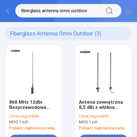
Fiberglass Antenna Omni Outdoor
(3)
868 MHz 12dbi
Antena zewnętrzna
Bezprzewodowa
8,5 dBi z włókna
antena RF Materiał z
szklanego Omni Whip
Cena:
negotiable
Cena:
negotiable
włókna szklanego
do systemu Lora
MOQ:
1 szt.
MOQ:
1 szt.
Omni outdoor
824-896 MHz
Pobierz najnowszą cenę
Pobierz najnowszą cenę