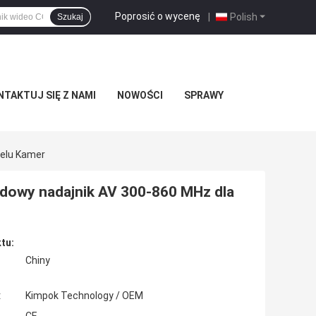
Poprosić o wycenę
|
Polish
Szukaj
TAKTUJ SIĘ Z NAMI
NOWOŚCI
SPRAWY
ielu Kamer
dowy nadajnik AV 300-860 MHz dla
tu:
Chiny
:
Kimpok Technology / OEM