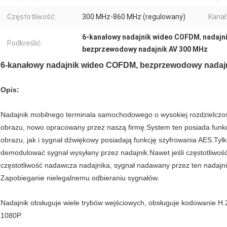
Częstotliwość:
300 MHz-860 MHz (regulowany)
Kanał
6-kanałowy nadajnik wideo COFDM
,
nadajn
Podkreślić:
bezprzewodowy nadajnik AV 300 MHz
6-kanałowy nadajnik wideo COFDM, bezprzewodowy nadajn
Opis:
Nadajnik mobilnego terminala samochodowego o wysokiej rozdzielczości
obrazu, nowo opracowany przez naszą firmę.System ten posiada funkc
obrazu, jak i sygnał dźwiękowy posiadają funkcję szyfrowania AES.Tyl
demodulować sygnał wysyłany przez nadajnik.Nawet jeśli częstotliwość
częstotliwość nadawcza nadajnika, sygnał nadawany przez ten nadaj
Zapobieganie nielegalnemu odbieraniu sygnałów.
Nadajnik obsługuje wiele trybów wejściowych, obsługuje kodowanie H.2
1080P.