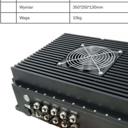
Wymiar
350*250*130mm
Waga
10kg