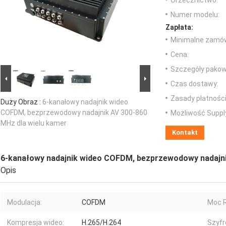
Orzecznictwo:
Numer modelu:
Zapłata:
Minimalne zamów
Cena:
Szczegóły pakow
Czas dostawy:
Zasady płatności
Duży Obraz :
6-kanałowy nadajnik wideo
COFDM, bezprzewodowy nadajnik AV 300-860
Możliwość Suppl
MHz dla wielu kamer
Kontakt
6-kanałowy nadajnik wideo COFDM, bezprzewodowy nadajni
Opis
Modulacja:
COFDM
Moc R
Kompresja wideo:
H.265/H.264
Szyfr