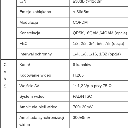
C/N
≥30dB @42dBm
Emisja zabłąkana
≤-36dBm
Modulacja
COFDM
Konstelacja
QPSK,16QAM,64QAM (opcja)
FEC
1/2, 2/3, 3/4, 5/6, 7/8 (opcja)
Interwał ochronny
1/4, 1/8, 1/16, 1/32 (opcja)
C
Kanał
6 kanałów
V
Kodowanie wideo
H.265
b
Wejście AV
1~1,2 Vp-p przy 75 Ω
S
System wideo
PAL/NTSC
Amplituda bieli wideo
700±20mV
Amplituda synchronizacji
300±9mV
wideo