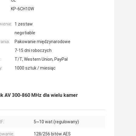
CE
KP-6CH10W
ienie:
1 zestaw
negotiable
ania:
Pakowanie międzynarodowe
7-15 dni roboczych
:
T/T, Western Union, PayPal
y:
1000 sztuk / miesiąc
k AV 300-860 MHz dla wielu kamer
F:
5~10 wat (regulowany)
owanie:
128/256 bitów AES