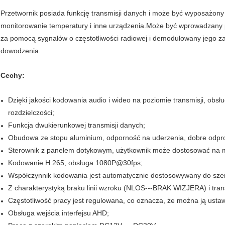
Przetwornik posiada funkcję transmisji danych i może być wyposażony 
monitorowanie temperatury i inne urządzenia.Może być wprowadzany p
za pomocą sygnałów o częstotliwości radiowej i demodulowany jego z
dowodzenia.
Cechy
:
Dzięki jakości kodowania audio i wideo na poziomie transmisji, obs
rozdzielczości;
Funkcja dwukierunkowej transmisji danych;
Obudowa ze stopu aluminium, odporność na uderzenia, dobre odpro
Sterownik z panelem dotykowym, użytkownik może dostosować na miej
Kodowanie H.265, obsługa 1080P@30fps;
Współczynnik kodowania jest automatycznie dostosowywany do sze
Z charakterystyką braku linii wzroku (NLOS---BRAK WIZJERA) i tran
Częstotliwość pracy jest regulowana, co oznacza, że ​​można ją usta
Obsługa wejścia interfejsu AHD;