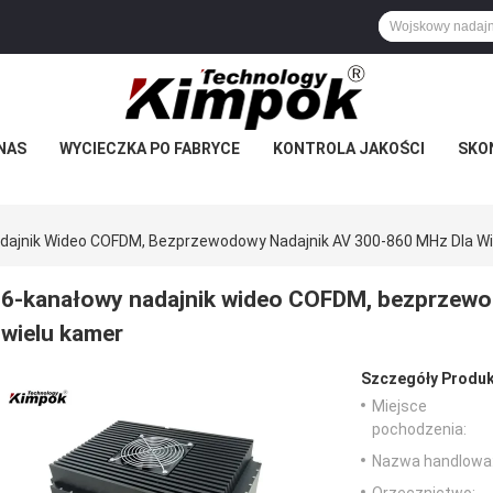
NAS
WYCIECZKA PO FABRYCE
KONTROLA JAKOŚCI
SKON
dajnik Wideo COFDM, Bezprzewodowy Nadajnik AV 300-860 MHz Dla W
6-kanałowy nadajnik wideo COFDM, bezprzewo
wielu kamer
Szczegóły Produk
Miejsce
pochodzenia:
Nazwa handlowa