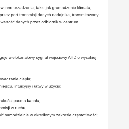
w inne urządzenia, takie jak gromadzenie klimatu,
rzez port transmisji danych nadajnika, transmitowany
awartość danych przez odbiornik w centrum
ługuje wielokanałowy sygnał wejściowy AHD o wysokiej
wadzanie ciepła;
scu, intuicyjny i łatwy w użyciu;
rokości pasma kanału;
smisji w ruchu;
wić samodzielnie w określonym zakresie częstotliwości;