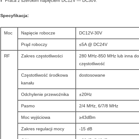
Praca z szerokim napięciem DC12V — DC30V.
Specyfikacja:
Moc
Napięcie robocze
DC12V-30V
Prąd roboczy
≤5A @ DC24V
RF
Zakres częstotliwości
280 MHz-850 MHz lub inna d
częstotliwość
Częstotliwość środkowa
dostosowane
kanału
Odchylenie przewoźnika
±20Hz
Pasmo
2/4 MHz, 6/7/8 MHz
Moc wyjściowa
≥43dBm
Zakres regulacji mocy
-15 dB