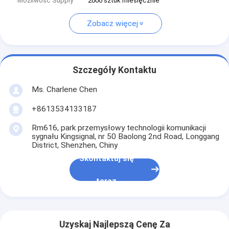
Możliwość Supply
2000 sztuk miesięcznie
Zobacz więcej
Szczegóły Kontaktu
Ms. Charlene Chen
+8613534133187
Rm616, park przemysłowy technologii komunikacji
sygnału Kingsignal, nr 50 Baolong 2nd Road, Longgang
District, Shenzhen, Chiny
Skontaktuj się
teraz
Uzyskaj Najlepszą Cenę Za