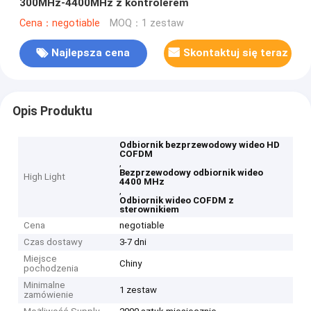
300MHz-4400MHz z kontrolerem
Cena：negotiable
MOQ：1 zestaw
Najlepsza cena
Skontaktuj się teraz
Opis Produktu
Odbiornik bezprzewodowy wideo HD
COFDM
,
Bezprzewodowy odbiornik wideo
High Light
4400 MHz
,
Odbiornik wideo COFDM z
sterownikiem
Cena
negotiable
Czas dostawy
3-7 dni
Miejsce
Chiny
pochodzenia
Minimalne
1 zestaw
zamówienie