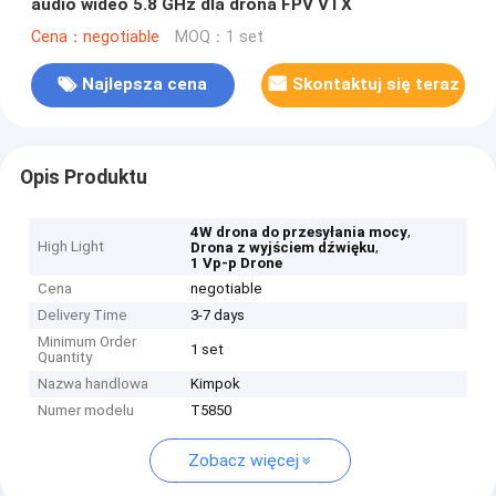
audio wideo 5.8 GHz dla drona FPV VTX
Cena：negotiable
MOQ：1 set
Najlepsza cena
Skontaktuj się teraz
Opis Produktu
,
4W drona do przesyłania mocy
High Light
,
Drona z wyjściem dźwięku
1 Vp-p Drone
Cena
negotiable
Delivery Time
3-7 days
Minimum Order
1 set
Quantity
Nazwa handlowa
Kimpok
Numer modelu
T5850
Zobacz więcej