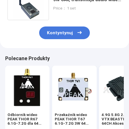
5.8 GHz dla drona FPV VTX
Price： 1 set
Kontyntynuj
Polecane Produkty
Odbiornik wideo
Przekaźnik wideo
4.9G 5.8G 2.5
PEAK THOR R67
PEAK THOR T67
VTX BEASTFP
6.1G-7.2G dla 64
6.1G-7.2G 3W 64
64CH Akcesori
kanałów VRX
kanały 9-28V DC
transmisji obr